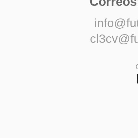
Correos
info@fu
cl3cv@fu